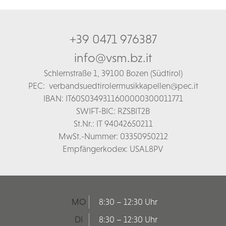
+39 0471 976387
info@vsm.bz.it
Schl
ernstraße 1,
39100 Bozen (Südtirol)
PEC:
verbandsuedtirolermusikkapellen@pec.it
IBAN: IT60S0349311600000300011771
SWIFT-BIC: RZSBIT2B
St.Nr.: IT 94042650211
MwSt.-Nummer: 03350950212
Empfängerkodex: USAL8PV
MO
8:30 – 12:30 Uhr
DI
8:30 – 12:30 Uhr