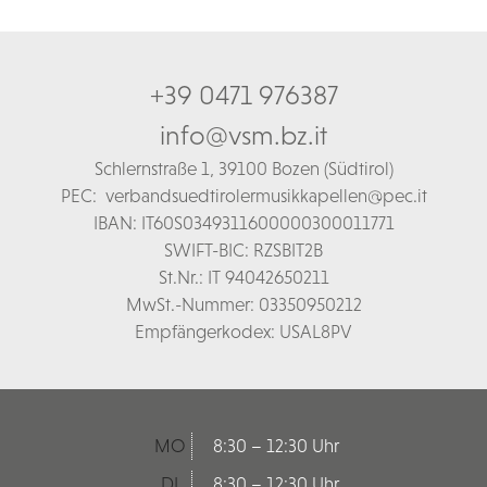
+39 0471 976387
info@vsm.bz.it
Schl
ernstraße 1,
39100 Bozen (Südtirol)
PEC:
verbandsuedtirolermusikkapellen@pec.it
IBAN: IT60S0349311600000300011771
SWIFT-BIC: RZSBIT2B
St.Nr.: IT 94042650211
MwSt.-Nummer: 03350950212
Empfängerkodex: USAL8PV
MO
8:30 – 12:30 Uhr
DI
8:30 – 12:30 Uhr