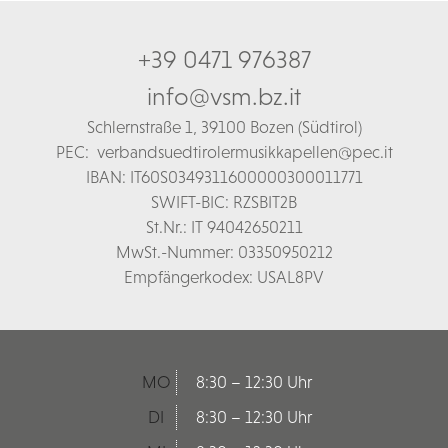
+39 0471 976387
info@vsm.bz.it
Schl
ernstraße 1,
39100 Bozen (Südtirol)
PEC:
verbandsuedtirolermusikkapellen@pec.it
IBAN: IT60S0349311600000300011771
SWIFT-BIC: RZSBIT2B
St.Nr.: IT 94042650211
MwSt.-Nummer: 03350950212
Empfängerkodex: USAL8PV
MO
8:30 – 12:30 Uhr
DI
8:30 – 12:30 Uhr