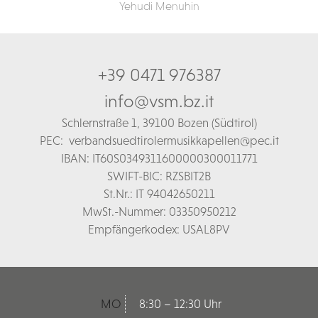
Yehudi Menuhin
+39 0471 976387
info@vsm.bz.it
Schl
ernstraße 1,
39100 Bozen (Südtirol)
PEC:
verbandsuedtirolermusikkapellen@pec.it
IBAN: IT60S0349311600000300011771
SWIFT-BIC: RZSBIT2B
St.Nr.: IT 94042650211
MwSt.-Nummer: 03350950212
Empfängerkodex: USAL8PV
MO
8:30 – 12:30 Uhr