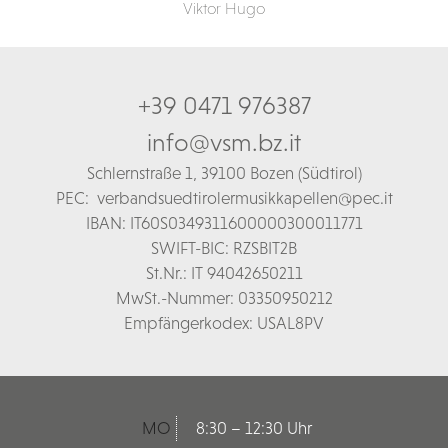
Viktor Hugo
+39 0471 976387
info@vsm.bz.it
Schl
ernstraße 1,
39100 Bozen (Südtirol)
PEC:
verbandsuedtirolermusikkapellen@pec.it
IBAN: IT60S0349311600000300011771
SWIFT-BIC: RZSBIT2B
St.Nr.: IT 94042650211
MwSt.-Nummer: 03350950212
Empfängerkodex: USAL8PV
MO
8:30 – 12:30 Uhr