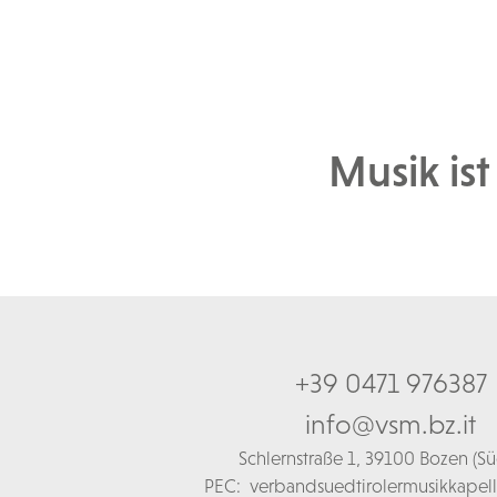
Musik ist
+39 0471 976387
info@vsm.bz.it
Schl
ernstraße 1,
39100 Bozen (Süd
PEC:
verbandsuedtirolermusikkapel