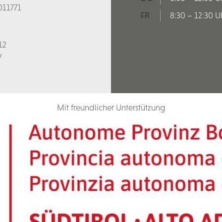
011771
FR
8:30 – 12:30 U
12
V
Mit freundlicher Unterstützung