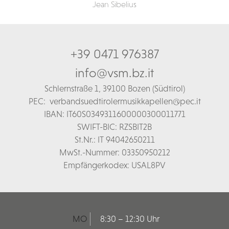
Jean Sibelius
+39 0471 976387
info@vsm.bz.it
Schl
ernstraße 1,
39100 Bozen (Südtirol)
PEC:
verbandsuedtirolermusikkapellen@pec.it
IBAN: IT60S0349311600000300011771
SWIFT-BIC: RZSBIT2B
St.Nr.: IT 94042650211
MwSt.-Nummer: 03350950212
Empfängerkodex: USAL8PV
MO
8:30 – 12:30 Uhr