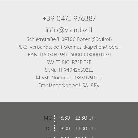
+39 0471 976387
info@vsm.bz.it
Schl
ernstraße 1,
39100 Bozen (Südtirol)
PEC:
verbandsuedtirolermusikkapellen@pec.it
IBAN: IT60S0349311600000300011771
SWIFT-BIC: RZSBIT2B
St.Nr.: IT 94042650211
MwSt.-Nummer: 03350950212
Empfängerkodex: USAL8PV
MO
8:30 – 12:30 Uhr
DI
8:30 – 12:30 Uhr