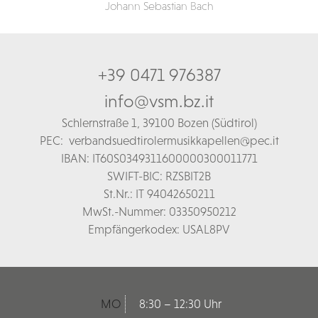
Johann Sebastian Bach
+39 0471 976387
info@vsm.bz.it
Schl
ernstraße 1,
39100 Bozen (Südtirol)
PEC:
verbandsuedtirolermusikkapellen@pec.it
IBAN: IT60S0349311600000300011771
SWIFT-BIC: RZSBIT2B
St.Nr.: IT 94042650211
MwSt.-Nummer: 03350950212
Empfängerkodex: USAL8PV
MO
8:30 – 12:30 Uhr