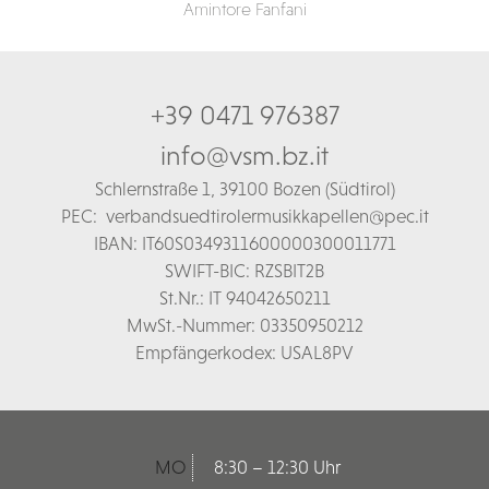
Amintore Fanfani
+39 0471 976387
info@vsm.bz.it
Schl
ernstraße 1,
39100 Bozen (Südtirol)
PEC:
verbandsuedtirolermusikkapellen@pec.it
IBAN: IT60S0349311600000300011771
SWIFT-BIC: RZSBIT2B
St.Nr.: IT 94042650211
MwSt.-Nummer: 03350950212
Empfängerkodex: USAL8PV
MO
8:30 – 12:30 Uhr