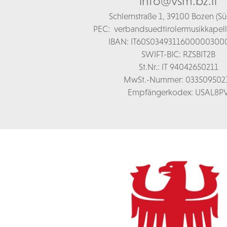
info@vsm.bz.it
Schl
ernstraße 1,
39100 Bozen (Süd
PEC:
verbandsuedtirolermusikkapel
IBAN: IT60S0349311600000300
SWIFT-BIC: RZSBIT2B
St.Nr.: IT 94042650211
MwSt.-Nummer: 033509502
Empfängerkodex: USAL8P