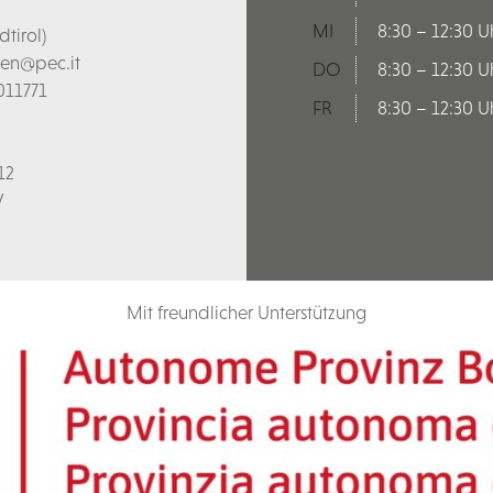
MI
8:30 – 12:30 U
tirol)
len@pec.it
DO
8:30 – 12:30 U
011771
FR
8:30 – 12:30 U
12
V
Mit freundlicher Unterstützung