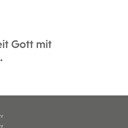
it Gott mit
.
hr
hr