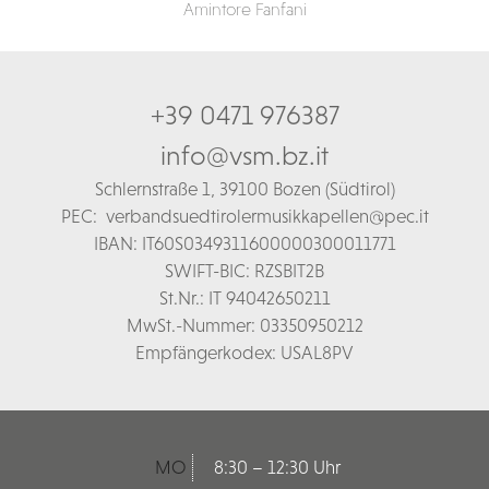
Amintore Fanfani
+39 0471 976387
info@vsm.bz.it
Schl
ernstraße 1,
39100 Bozen (Südtirol)
PEC:
verbandsuedtirolermusikkapellen@pec.it
IBAN: IT60S0349311600000300011771
SWIFT-BIC: RZSBIT2B
St.Nr.: IT 94042650211
MwSt.-Nummer: 03350950212
Empfängerkodex: USAL8PV
MO
8:30 – 12:30 Uhr