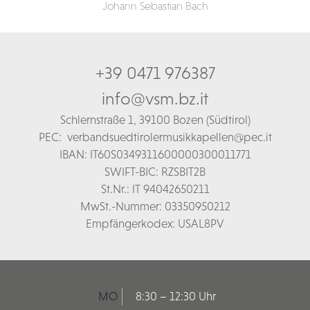
Johann Sebastian Bach
+39 0471 976387
info@vsm.bz.it
Schl
ernstraße 1,
39100 Bozen (Südtirol)
PEC:
verbandsuedtirolermusikkapellen@pec.it
IBAN: IT60S0349311600000300011771
SWIFT-BIC: RZSBIT2B
St.Nr.: IT 94042650211
MwSt.-Nummer: 03350950212
Empfängerkodex: USAL8PV
MO
8:30 – 12:30 Uhr