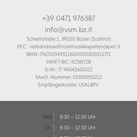
+39 0471 976387
info@vsm.bz.it
Schl
ernstraße 1,
39100 Bozen (Südtirol)
PEC:
verbandsuedtirolermusikkapellen@pec.it
IBAN: IT60S0349311600000300011771
SWIFT-BIC: RZSBIT2B
St.Nr.: IT 94042650211
MwSt.-Nummer: 03350950212
Empfängerkodex: USAL8PV
MO
8:30 – 12:30 Uhr
DI
8:30 – 12:30 Uhr