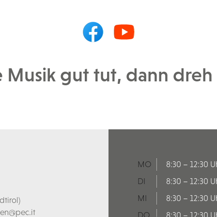
Musik gut tut, dann dreh s
MO
8:30 – 12:30 U
DI
8:30 – 12:30 U
MI
8:30 – 12:30 U
tirol)
len@pec.it
DO
8:30 – 12:30 U