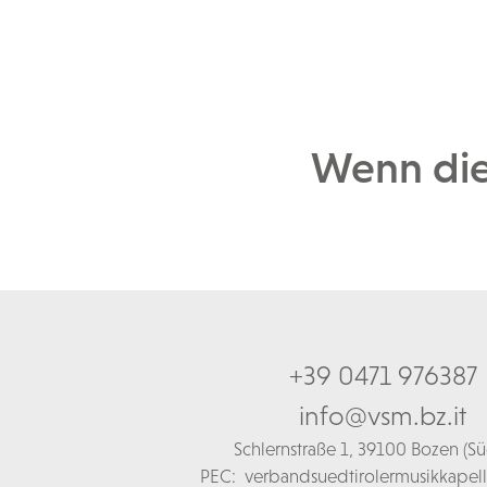
Wenn die 
+39 0471 976387
info@vsm.bz.it
Schl
ernstraße 1,
39100 Bozen (Süd
PEC:
verbandsuedtirolermusikkapel