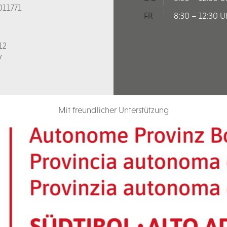
011771
FR
8:30 – 12:30 U
12
V
Mit freundlicher Unterstützung