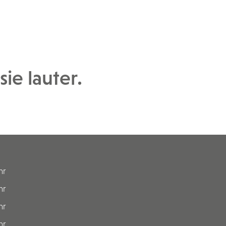
ie lauter.
hr
hr
hr
hr