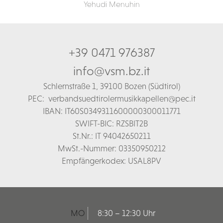
Yehudi Menuhin
+39 0471 976387
info@vsm.bz.it
Schl
ernstraße 1,
39100 Bozen (Südtirol)
PEC:
verbandsuedtirolermusikkapellen@pec.it
IBAN: IT60S0349311600000300011771
SWIFT-BIC: RZSBIT2B
St.Nr.: IT 94042650211
MwSt.-Nummer: 03350950212
Empfängerkodex: USAL8PV
MO
8:30 – 12:30 Uhr