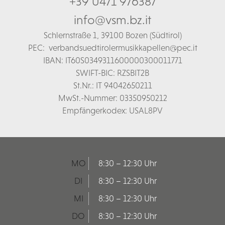
+39 0471 976387
info@vsm.bz.it
Schl
ernstraße 1,
39100 Bozen (Südtirol)
PEC:
verbandsuedtirolermusikkapellen@pec.it
IBAN: IT60S0349311600000300011771
SWIFT-BIC: RZSBIT2B
St.Nr.: IT 94042650211
MwSt.-Nummer: 03350950212
Empfängerkodex: USAL8PV
MO
8:30 – 12:30 Uhr
DI
8:30 – 12:30 Uhr
MI
8:30 – 12:30 Uhr
DO
8:30 – 12:30 Uhr