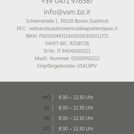
+39 0471 976387
info@vsm.bz.it
Schl
ernstraße 1,
39100 Bozen (Südtirol)
PEC:
verbandsuedtirolermusikkapellen@pec.it
IBAN: IT60S0349311600000300011771
SWIFT-BIC: RZSBIT2B
St.Nr.: IT 94042650211
MwSt.-Nummer: 03350950212
Empfängerkodex: USAL8PV
MO
8:30 – 12:30 Uhr
DI
8:30 – 12:30 Uhr
MI
8:30 – 12:30 Uhr
DO
8:30 – 12:30 Uhr