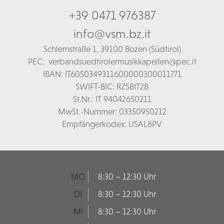
+39 0471 976387
info@vsm.bz.it
Schl
ernstraße 1,
39100 Bozen (Südtirol)
PEC:
verbandsuedtirolermusikkapellen@pec.it
IBAN: IT60S0349311600000300011771
SWIFT-BIC: RZSBIT2B
St.Nr.: IT 94042650211
MwSt.-Nummer: 03350950212
Empfängerkodex: USAL8PV
MO
8:30 – 12:30 Uhr
DI
8:30 – 12:30 Uhr
MI
8:30 – 12:30 Uhr