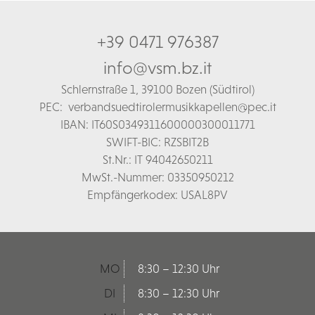
+39 0471 976387
info@vsm.bz.it
Schl
ernstraße 1,
39100 Bozen (Südtirol)
PEC:
verbandsuedtirolermusikkapellen@pec.it
IBAN: IT60S0349311600000300011771
SWIFT-BIC: RZSBIT2B
St.Nr.: IT 94042650211
MwSt.-Nummer: 03350950212
Empfängerkodex: USAL8PV
MO
8:30 – 12:30 Uhr
DI
8:30 – 12:30 Uhr