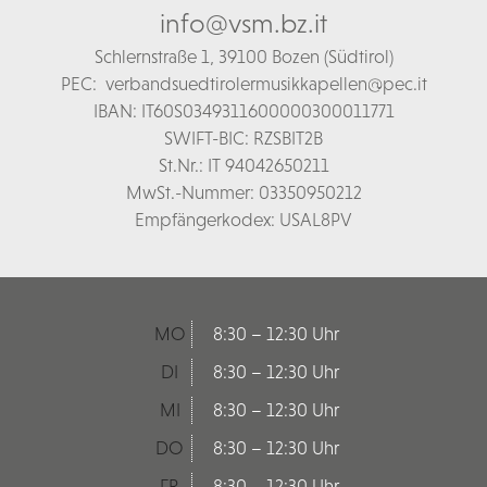
info@vsm.bz.it
Schl
ernstraße 1,
39100 Bozen (Südtirol)
PEC:
verbandsuedtirolermusikkapellen@pec.it
IBAN: IT60S0349311600000300011771
SWIFT-BIC: RZSBIT2B
St.Nr.: IT 94042650211
MwSt.-Nummer: 03350950212
Empfängerkodex: USAL8PV
MO
8:30 – 12:30 Uhr
DI
8:30 – 12:30 Uhr
MI
8:30 – 12:30 Uhr
DO
8:30 – 12:30 Uhr
FR
8:30 – 12:30 Uhr