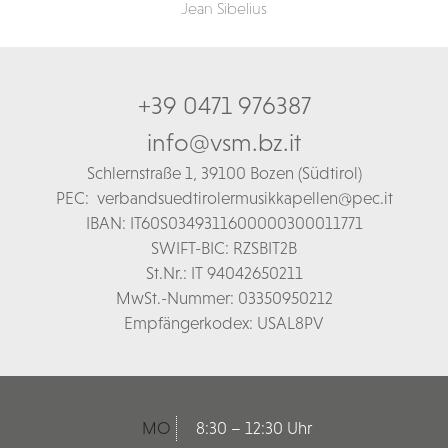
Jean Sibelius
+39 0471 976387
info@vsm.bz.it
Schl
ernstraße 1,
39100 Bozen (Südtirol)
PEC:
verbandsuedtirolermusikkapellen@pec.it
IBAN: IT60S0349311600000300011771
SWIFT-BIC: RZSBIT2B
St.Nr.: IT 94042650211
MwSt.-Nummer: 03350950212
Empfängerkodex: USAL8PV
MO
8:30 – 12:30 Uhr