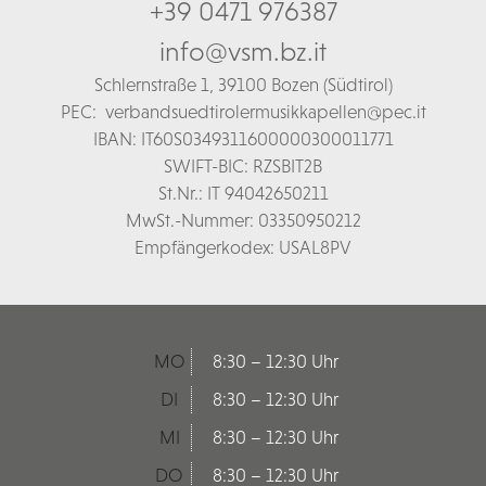
+39 0471 976387
info@vsm.bz.it
Schl
ernstraße 1,
39100 Bozen (Südtirol)
PEC:
verbandsuedtirolermusikkapellen@pec.it
IBAN: IT60S0349311600000300011771
SWIFT-BIC: RZSBIT2B
St.Nr.: IT 94042650211
MwSt.-Nummer: 03350950212
Empfängerkodex: USAL8PV
MO
8:30 – 12:30 Uhr
DI
8:30 – 12:30 Uhr
MI
8:30 – 12:30 Uhr
DO
8:30 – 12:30 Uhr