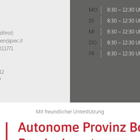
MO
8:30 – 12:30 U
DI
8:30 – 12:30 U
MI
8:30 – 12:30 U
tirol)
len@pec.it
DO
8:30 – 12:30 U
011771
FR
8:30 – 12:30 U
12
V
Mit freundlicher Unterstützung