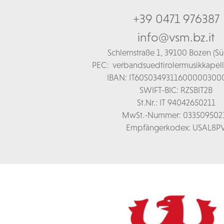
+39 0471 976387
info@vsm.bz.it
Schl
ernstraße 1,
39100 Bozen (Süd
PEC:
verbandsuedtirolermusikkapel
IBAN: IT60S0349311600000300
SWIFT-BIC: RZSBIT2B
St.Nr.: IT 94042650211
MwSt.-Nummer: 033509502
Empfängerkodex: USAL8P