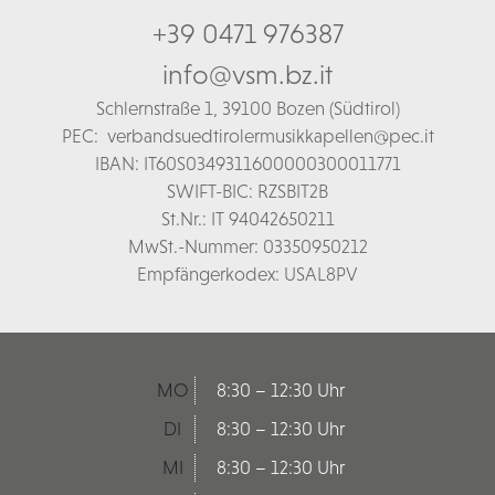
+39 0471 976387
info@vsm.bz.it
Schl
ernstraße 1,
39100 Bozen (Südtirol)
PEC:
verbandsuedtirolermusikkapellen@pec.it
IBAN: IT60S0349311600000300011771
SWIFT-BIC: RZSBIT2B
St.Nr.: IT 94042650211
MwSt.-Nummer: 03350950212
Empfängerkodex: USAL8PV
MO
8:30 – 12:30 Uhr
DI
8:30 – 12:30 Uhr
MI
8:30 – 12:30 Uhr