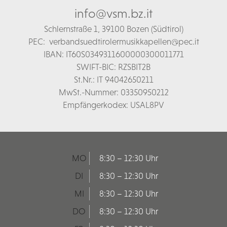
info@vsm.bz.it
Schl
ernstraße 1,
39100 Bozen (Südtirol)
PEC:
verbandsuedtirolermusikkapellen@pec.it
IBAN: IT60S0349311600000300011771
SWIFT-BIC: RZSBIT2B
St.Nr.: IT 94042650211
MwSt.-Nummer: 03350950212
Empfängerkodex: USAL8PV
MO
8:30 – 12:30 Uhr
DI
8:30 – 12:30 Uhr
MI
8:30 – 12:30 Uhr
DO
8:30 – 12:30 Uhr