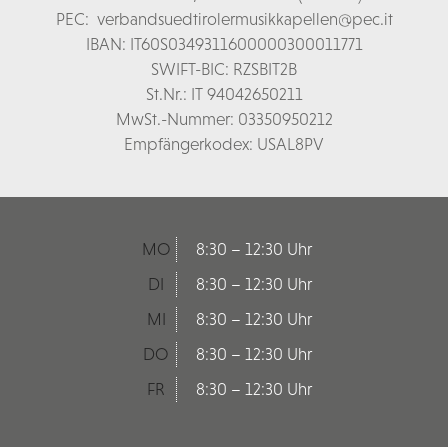
PEC:
verbandsuedtirolermusikkapellen@pec.it
IBAN: IT60S0349311600000300011771
SWIFT-BIC: RZSBIT2B
St.Nr.: IT 94042650211
MwSt.-Nummer: 03350950212
Empfängerkodex: USAL8PV
MO
8:30 – 12:30 Uhr
DI
8:30 – 12:30 Uhr
MI
8:30 – 12:30 Uhr
DO
8:30 – 12:30 Uhr
FR
8:30 – 12:30 Uhr