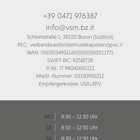
+39 0471 976387
info@vsm.bz.it
Schl
ernstraße 1,
39100 Bozen (Südtirol)
PEC:
verbandsuedtirolermusikkapellen@pec.it
IBAN: IT60S0349311600000300011771
SWIFT-BIC: RZSBIT2B
St.Nr.: IT 94042650211
MwSt.-Nummer: 03350950212
Empfängerkodex: USAL8PV
MO
8:30 – 12:30 Uhr
DI
8:30 – 12:30 Uhr
MI
8:30 – 12:30 Uhr