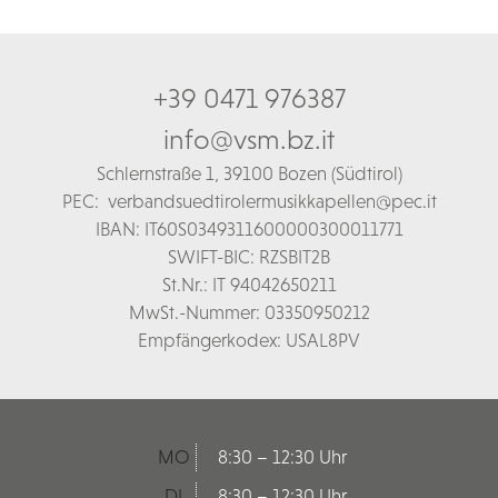
+39 0471 976387
info@vsm.bz.it
Schl
ernstraße 1,
39100 Bozen (Südtirol)
PEC:
verbandsuedtirolermusikkapellen@pec.it
IBAN: IT60S0349311600000300011771
SWIFT-BIC: RZSBIT2B
St.Nr.: IT 94042650211
MwSt.-Nummer: 03350950212
Empfängerkodex: USAL8PV
MO
8:30 – 12:30 Uhr
DI
8:30 – 12:30 Uhr