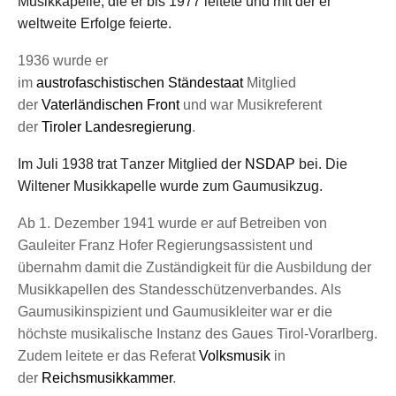
Musikkapelle, die er bis 1977 leitete und mit der er
weltweite Erfolge feierte.
1936
wurde er
im
austrofaschistischen
Ständestaat
Mitglied
der
Vaterländischen Front
und war Musikreferent
der
Tiroler Landesregierung
.
Im Juli 1938
trat T
anzer Mitglied der
NSDAP
bei
. Die
Wiltener Musikkapelle wurde
zum
Gaumusikzug
.
Ab 1. Dezember 1941 wurde er
auf
Betreiben von
Gauleiter Franz Hofer
Regieru
ngsassistent
und
übernahm damit die Zuständigkeit
für die Ausbildung der
Musikkapellen des Standesschützenverbandes
.
A
ls
Gaumusikinspizie
n
t
und Gaumusikleiter war er
die
höchste musikalische Instanz des Gaues
Tirol-Vorarlberg.
Zudem
leitete
er
das Referat
Volksmusik
in
der
Reichsmusikkammer
.