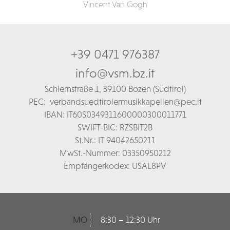
Vincent Van Gogh
+39 0471 976387
info@vsm.bz.it
Schl
ernstraße 1,
39100 Bozen (Südtirol)
PEC:
verbandsuedtirolermusikkapellen@pec.it
IBAN: IT60S0349311600000300011771
SWIFT-BIC: RZSBIT2B
St.Nr.: IT 94042650211
MwSt.-Nummer: 03350950212
Empfängerkodex: USAL8PV
MO
8:30 – 12:30 Uhr