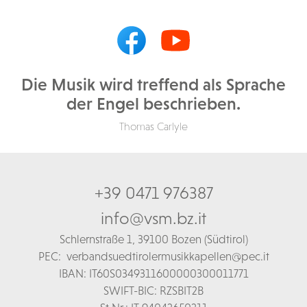
Die Musik wird treffend als Sprache
der Engel beschrieben.
Thomas Carlyle
+39 0471 976387
info@vsm.bz.it
Schl
ernstraße 1,
39100 Bozen (Südtirol)
PEC:
verbandsuedtirolermusikkapellen@pec.it
IBAN: IT60S0349311600000300011771
SWIFT-BIC: RZSBIT2B