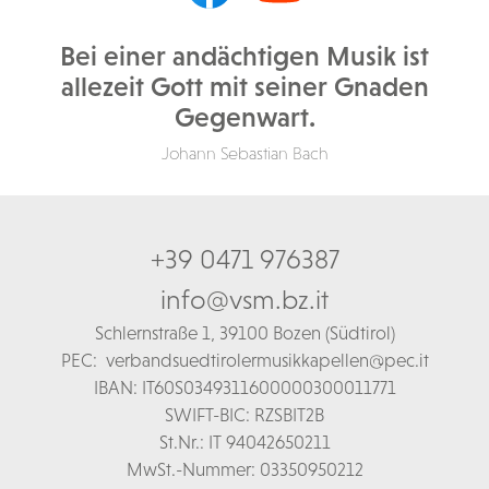
Bei einer andächtigen Musik ist
allezeit Gott mit seiner Gnaden
Gegenwart.
Johann Sebastian Bach
+39 0471 976387
info@vsm.bz.it
Schl
ernstraße 1,
39100 Bozen (Südtirol)
PEC:
verbandsuedtirolermusikkapellen@pec.it
IBAN: IT60S0349311600000300011771
SWIFT-BIC: RZSBIT2B
St.Nr.: IT 94042650211
MwSt.-Nummer: 03350950212