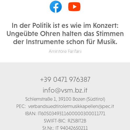
In der Politik ist es wie im Konzert:
Ungeübte Ohren halten das Stimmen
der Instrumente schon für Musik.
Amintore Fanfani
+39 0471 976387
info@vsm.bz.it
Schl
ernstraße 1,
39100 Bozen (Südtirol)
PEC:
verbandsuedtirolermusikkapellen@pec.it
IBAN: IT60S0349311600000300011771
SWIFT-BIC: RZSBIT2B
St.Nr.: IT 94042650211