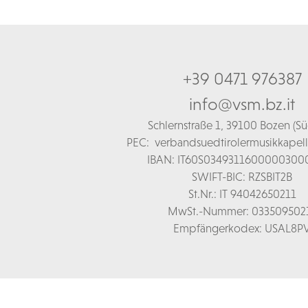
+39 0471 976387
info@vsm.bz.it
Schl
ernstraße 1,
39100 Bozen (Süd
PEC:
verbandsuedtirolermusikkapel
IBAN: IT60S0349311600000300
SWIFT-BIC: RZSBIT2B
St.Nr.: IT 94042650211
MwSt.-Nummer: 033509502
Empfängerkodex: USAL8P