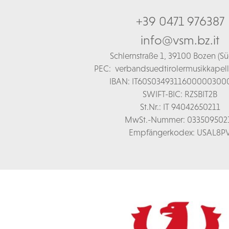
+39 0471 976387
info@vsm.bz.it
Schl
ernstraße 1,
39100 Bozen (Süd
PEC:
verbandsuedtirolermusikkapel
IBAN: IT60S0349311600000300
SWIFT-BIC: RZSBIT2B
St.Nr.: IT 94042650211
MwSt.-Nummer: 033509502
Empfängerkodex: USAL8P