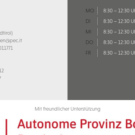
MO
8:30 – 12:30 U
DI
8:30 – 12:30 U
MI
8:30 – 12:30 U
tirol)
len@pec.it
DO
8:30 – 12:30 U
011771
FR
8:30 – 12:30 U
12
V
Mit freundlicher Unterstützung