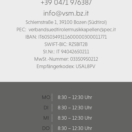
+39 0471 976387
info@vsm.bz.it
Schl
ernstraße 1,
39100 Bozen (Südtirol)
PEC:
verbandsuedtirolermusikkapellen@pec.it
IBAN: IT60S0349311600000300011771
SWIFT-BIC: RZSBIT2B
St.Nr.: IT 94042650211
MwSt.-Nummer: 03350950212
Empfängerkodex: USAL8PV
MO
8:30 – 12:30 Uhr
DI
8:30 – 12:30 Uhr
MI
8:30 – 12:30 Uhr
DO
8:30 – 12:30 Uhr