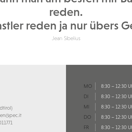
reden.
stler reden ja nur übers G
Jean Sibelius
MO
8:30 – 12:30 U
DI
8:30 – 12:30 U
MI
8:30 – 12:30 U
tirol)
len@pec.it
DO
8:30 – 12:30 U
011771
FR
8:30 – 12:30 U