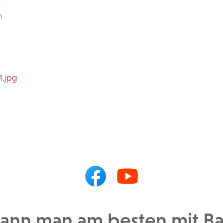
g
n
4.jpg
kann man am besten mit Ba