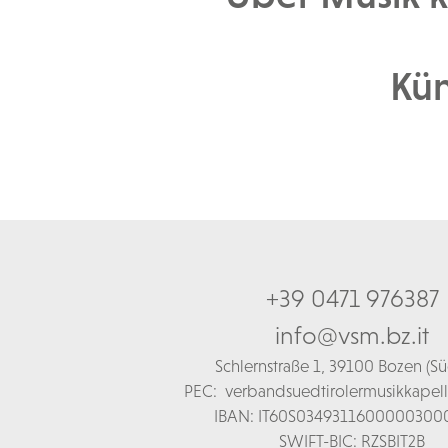
Kün
+39 0471 976387
info@vsm.bz.it
Schl
ernstraße 1,
39100 Bozen (Süd
PEC:
verbandsuedtirolermusikkapel
IBAN: IT60S0349311600000300
SWIFT-BIC: RZSBIT2B