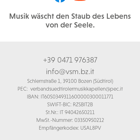
Musik wäscht den Staub des Lebens
von der Seele.
+39 0471 976387
info@vsm.bz.it
Schl
ernstraße 1,
39100 Bozen (Südtirol)
PEC:
verbandsuedtirolermusikkapellen@pec.it
IBAN: IT60S0349311600000300011771
SWIFT-BIC: RZSBIT2B
St.Nr.: IT 94042650211
MwSt.-Nummer: 03350950212
Empfängerkodex: USAL8PV