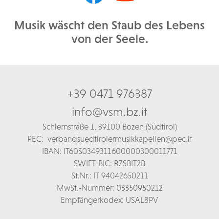
Musik wäscht den Staub des Lebens
von der Seele.
+39 0471 976387
info@vsm.bz.it
Schl
ernstraße 1,
39100 Bozen (Südtirol)
PEC:
verbandsuedtirolermusikkapellen@pec.it
IBAN: IT60S0349311600000300011771
SWIFT-BIC: RZSBIT2B
St.Nr.: IT 94042650211
MwSt.-Nummer: 03350950212
Empfängerkodex: USAL8PV