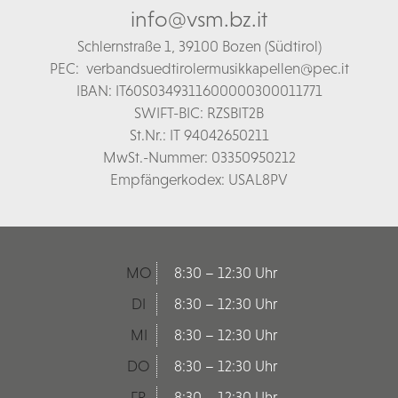
info@vsm.bz.it
Schl
ernstraße 1,
39100 Bozen (Südtirol)
PEC:
verbandsuedtirolermusikkapellen@pec.it
IBAN: IT60S0349311600000300011771
SWIFT-BIC: RZSBIT2B
St.Nr.: IT 94042650211
MwSt.-Nummer: 03350950212
Empfängerkodex: USAL8PV
MO
8:30 – 12:30 Uhr
DI
8:30 – 12:30 Uhr
MI
8:30 – 12:30 Uhr
DO
8:30 – 12:30 Uhr
FR
8:30 – 12:30 Uhr