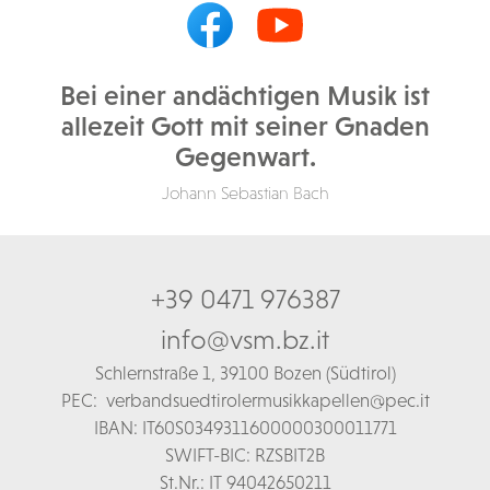
Bei einer andächtigen Musik ist
allezeit Gott mit seiner Gnaden
Gegenwart.
Johann Sebastian Bach
+39 0471 976387
info@vsm.bz.it
Schl
ernstraße 1,
39100 Bozen (Südtirol)
PEC:
verbandsuedtirolermusikkapellen@pec.it
IBAN: IT60S0349311600000300011771
SWIFT-BIC: RZSBIT2B
St.Nr.: IT 94042650211