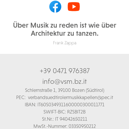
Über Musik zu reden ist wie über
Architektur zu tanzen.
Frank Zappa
+39 0471 976387
info@vsm.bz.it
Schl
ernstraße 1,
39100 Bozen (Südtirol)
PEC:
verbandsuedtirolermusikkapellen@pec.it
IBAN: IT60S0349311600000300011771
SWIFT-BIC: RZSBIT2B
St.Nr.: IT 94042650211
MwSt.-Nummer: 03350950212