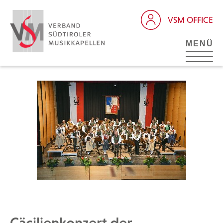
VSM OFFICE
MENÜ
Cäcilienkonzert der