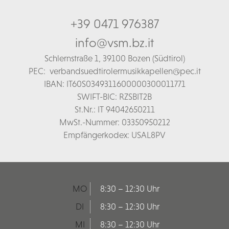
+39 0471 976387
info@vsm.bz.it
Schl
ernstraße 1,
39100 Bozen (Südtirol)
PEC:
verbandsuedtirolermusikkapellen@pec.it
IBAN: IT60S0349311600000300011771
SWIFT-BIC: RZSBIT2B
St.Nr.: IT 94042650211
MwSt.-Nummer: 03350950212
Empfängerkodex: USAL8PV
MO
8:30 – 12:30 Uhr
DI
8:30 – 12:30 Uhr
MI
8:30 – 12:30 Uhr