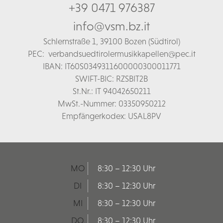
+39 0471 976387
info@vsm.bz.it
Schl
ernstraße 1,
39100 Bozen (Südtirol)
PEC:
verbandsuedtirolermusikkapellen@pec.it
IBAN: IT60S0349311600000300011771
SWIFT-BIC: RZSBIT2B
St.Nr.: IT 94042650211
MwSt.-Nummer: 03350950212
Empfängerkodex: USAL8PV
MO
8:30 – 12:30 Uhr
DI
8:30 – 12:30 Uhr
MI
8:30 – 12:30 Uhr
DO
8:30 – 12:30 Uhr