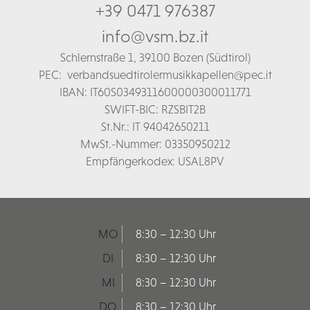
+39 0471 976387
info@vsm.bz.it
Schl
ernstraße 1,
39100 Bozen (Südtirol)
PEC:
verbandsuedtirolermusikkapellen@pec.it
IBAN: IT60S0349311600000300011771
SWIFT-BIC: RZSBIT2B
St.Nr.: IT 94042650211
MwSt.-Nummer: 03350950212
Empfängerkodex: USAL8PV
MO
8:30 – 12:30 Uhr
DI
8:30 – 12:30 Uhr
MI
8:30 – 12:30 Uhr
DO
8:30 – 12:30 Uhr