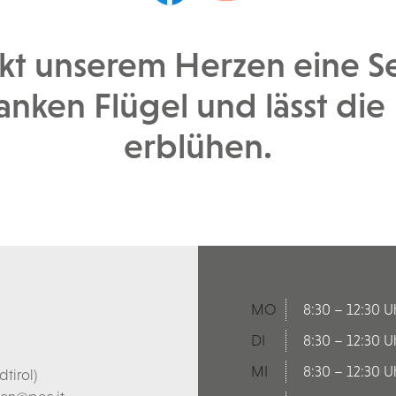
kt unserem Herzen eine See
nken Flügel und lässt die 
erblühen.
MO
8:30 – 12:30 U
DI
8:30 – 12:30 U
MI
8:30 – 12:30 U
tirol)