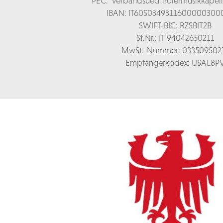
PEC:
verbandsuedtirolermusikkapel
IBAN: IT60S0349311600000300
SWIFT-BIC: RZSBIT2B
St.Nr.: IT 94042650211
MwSt.-Nummer: 033509502
Empfängerkodex: USAL8P