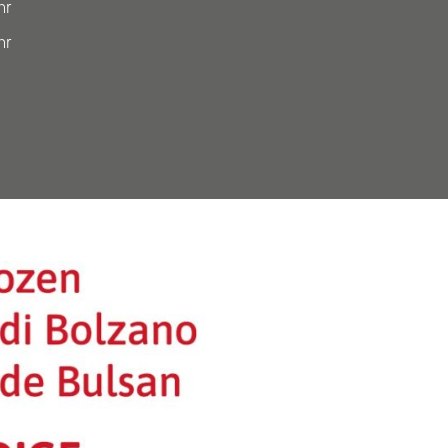
hr
hr