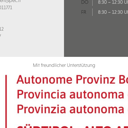
len@pec.it
DO
8:30 – 12:30 U
011771
FR
8:30 – 12:30 U
12
V
Mit freundlicher Unterstützung