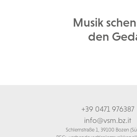
Musik schen
den Geda
+39 0471 976387
info@vsm.bz.it
Schl
ernstraße 1,
39100 Bozen (Süd