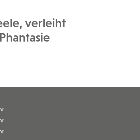
le, verleiht
Phantasie
hr
hr
hr