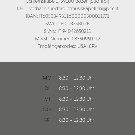
Schl
ernstraße 1,
39100 Bozen (Südtirol)
PEC:
verbandsuedtirolermusikkapellen@pec.it
IBAN: IT60S0349311600000300011771
SWIFT-BIC: RZSBIT2B
St.Nr.: IT 94042650211
MwSt.-Nummer: 03350950212
Empfängerkodex: USAL8PV
MO
8:30 – 12:30 Uhr
DI
8:30 – 12:30 Uhr
MI
8:30 – 12:30 Uhr
DO
8:30 – 12:30 Uhr
FR
8:30 – 12:30 Uhr