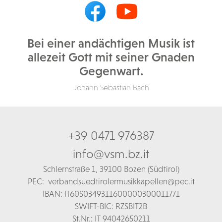
Bei einer andächtigen Musik ist
allezeit Gott mit seiner Gnaden
Gegenwart.
Johann Sebastian Bach
+39 0471 976387
info@vsm.bz.it
Schl
ernstraße 1,
39100 Bozen (Südtirol)
PEC:
verbandsuedtirolermusikkapellen@pec.it
IBAN: IT60S0349311600000300011771
SWIFT-BIC: RZSBIT2B
St.Nr.: IT 94042650211