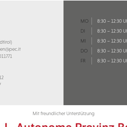
MO
8:30 – 12:30 U
DI
8:30 – 12:30 U
MI
8:30 – 12:30 U
tirol)
len@pec.it
DO
8:30 – 12:30 U
011771
FR
8:30 – 12:30 U
12
V
Mit freundlicher Unterstützung