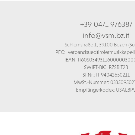
+39 0471 976387
info@vsm.bz.it
Schl
ernstraße 1,
39100 Bozen (Süd
PEC:
verbandsuedtirolermusikkapel
IBAN: IT60S0349311600000300
SWIFT-BIC: RZSBIT2B
St.Nr.: IT 94042650211
MwSt.-Nummer: 033509502
Empfängerkodex: USAL8P