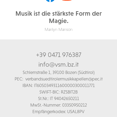
Musik ist die stärkste Form der
Magie.
Marilyn Manson
+39 0471 976387
info@vsm.bz.it
Schl
ernstraße 1,
39100 Bozen (Südtirol)
PEC:
verbandsuedtirolermusikkapellen@pec.it
IBAN: IT60S0349311600000300011771
SWIFT-BIC: RZSBIT2B
St.Nr.: IT 94042650211
MwSt.-Nummer: 03350950212
Empfängerkodex: USAL8PV